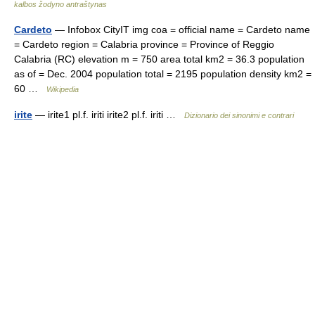
kalbos žodyno antraštynas
Cardeto
— Infobox CityIT img coa = official name = Cardeto name
= Cardeto region = Calabria province = Province of Reggio
Calabria (RC) elevation m = 750 area total km2 = 36.3 population
as of = Dec. 2004 population total = 2195 population density km2 =
60 …
Wikipedia
irite
— irite1 pl.f. iriti irite2 pl.f. iriti …
Dizionario dei sinonimi e contrari