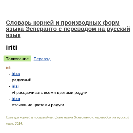
Словарь корней и производных форм
языка Эсперанто с переводом на русский
язык
iriti
Толкование
Перевод
iriti
-
iriza
радужный
-
irizi
vt
расцвечивать всеми цветами радуги
-
irizo
отливание цветами радуги
Словарь корней и производных форм языка Эсперанто с переводом на русский
язык
.
2014
.