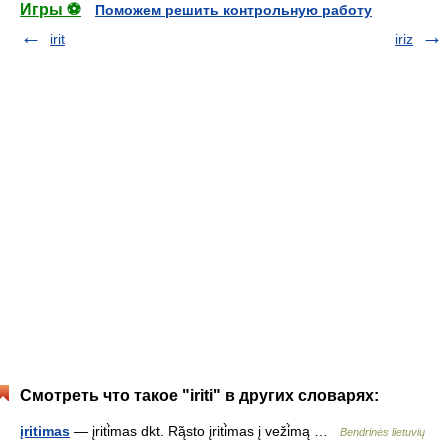
Игры ⚽
Поможем решить контрольную работу
irit
iriz
Смотреть что такое "iriti" в других словарях:
įritimas
— įriti̇̀mas dkt. Rą̃sto įriti̇̀mas į veži̇̀mą …
Bendrinės lietuvių